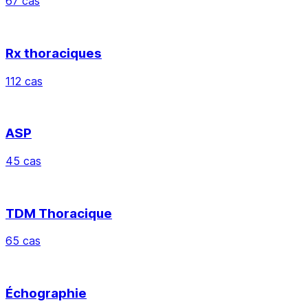
67 cas
Rx thoraciques
112 cas
ASP
45 cas
TDM Thoracique
65 cas
Échographie