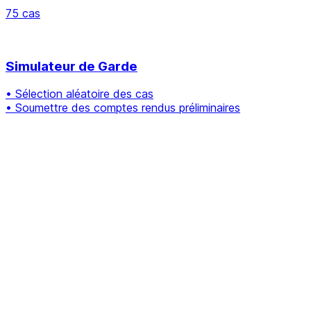
75 cas
Simulateur de Garde
• Sélection aléatoire des cas
• Soumettre des comptes rendus préliminaires
Tumeurs cérébrales
105 cas
Neurodégénératives
13 cas