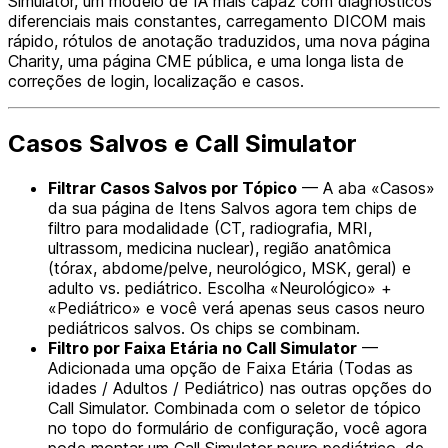
Simulator, um modelo de IA mais capaz com diagnósticos
diferenciais mais constantes, carregamento DICOM mais
rápido, rótulos de anotação traduzidos, uma nova página
Charity, uma página CME pública, e uma longa lista de
correções de login, localização e casos.
Casos Salvos e Call Simulator
Filtrar Casos Salvos por Tópico
— A aba «Casos»
da sua página de Itens Salvos agora tem chips de
filtro para modalidade (CT, radiografia, MRI,
ultrassom, medicina nuclear), região anatômica
(tórax, abdome/pelve, neurológico, MSK, geral) e
adulto vs. pediátrico. Escolha «Neurológico» +
«Pediátrico» e você verá apenas seus casos neuro
pediátricos salvos. Os chips se combinam.
Filtro por Faixa Etária no Call Simulator
—
Adicionada uma opção de Faixa Etária (Todas as
idades / Adultos / Pediátrico) nas outras opções do
Call Simulator. Combinada com o seletor de tópico
no topo do formulário de configuração, você agora